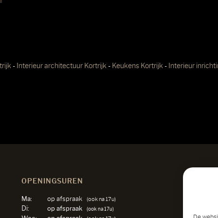
rijk
-
Interieur architectuur Kortrijk
-
Keukens Kortrijk
-
Interieur inricht
OPENINGSUREN
R
Ma:
op afspraak
(ook na 17u)
Di:
op afspraak
(ook na 17u)
De websi