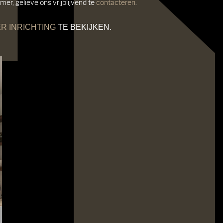
er, gelieve ons vrijblijvend te
contacteren
.
R INRICHTING
TE BEKIJKEN.